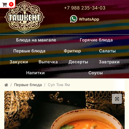
...
0
+7 988 235-34-03
Блюда на мангале
Горячие блюда
Первые блюда
Фритюр
Салаты
Закуски
Выпечка
Десерты
Завтраки
.
Напитки
Соусы
Первые блюда
Суп Том Ям